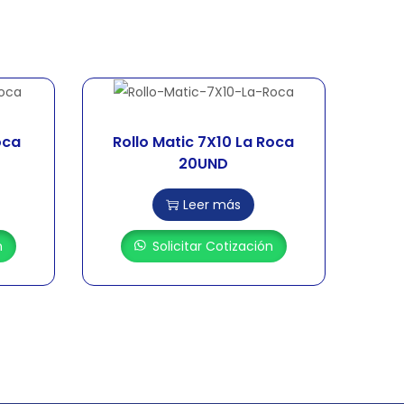
oca
Rollo Matic 7X10 La Roca
20UND
Leer más
n
Solicitar Cotización